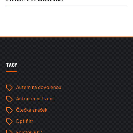
TAGY
Autem na dovolenou
Autonomní řízení
Čtečka značek
Dpf filtr
Forster 2017