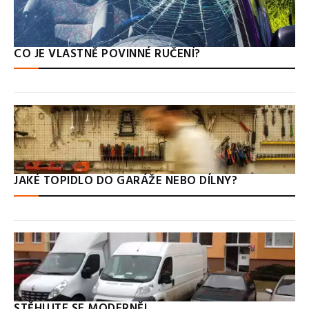
CO JE VLASTNĚ POVINNÉ RUČENÍ?
JAKÉ TOPIDLO DO GARÁŽE NEBO DÍLNY?
STĚHUJTE SE MODERNĚ!