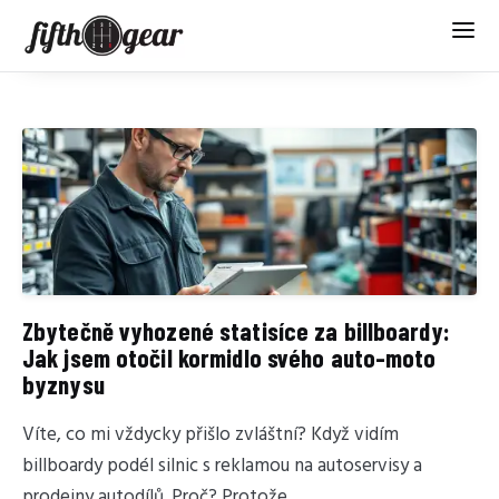
Zbytečně vyhozené statisíce za billboardy:
Jak jsem otočil kormidlo svého auto-moto
byznysu
Víte, co mi vždycky přišlo zvláštní? Když vidím
billboardy podél silnic s reklamou na autoservisy a
prodejny autodílů. Proč? Protože...