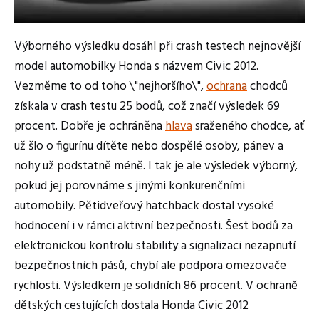
Výborného výsledku dosáhl při crash testech nejnovější
model automobilky Honda s názvem Civic 2012.
Vezměme to od toho \"nejhoršího\",
ochrana
chodců
získala v crash testu 25 bodů, což značí výsledek 69
procent. Dobře je ochráněna
hlava
sraženého chodce, ať
už šlo o figurínu dítěte nebo dospělé osoby, pánev a
nohy už podstatně méně. I tak je ale výsledek výborný,
pokud jej porovnáme s jinými konkurenčními
automobily. Pětidveřový hatchback dostal vysoké
hodnocení i v rámci aktivní bezpečnosti. Šest bodů za
elektronickou kontrolu stability a signalizaci nezapnutí
bezpečnostních pásů, chybí ale podpora omezovače
rychlosti. Výsledkem je solidních 86 procent. V ochraně
dětských cestujících dostala Honda Civic 2012