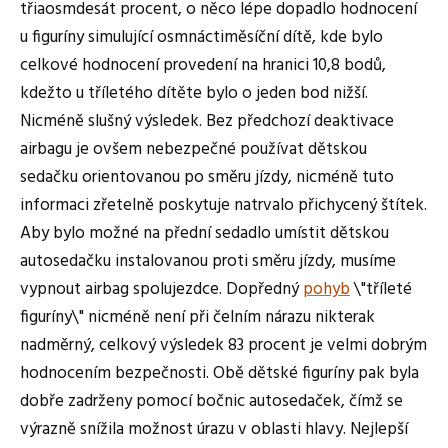
třiaosmdesát procent, o něco lépe dopadlo hodnocení
u figuríny simulující osmnáctiměsíční dítě, kde bylo
celkové hodnocení provedení na hranici 10,8 bodů,
kdežto u tříletého dítěte bylo o jeden bod nižší.
Nicméně slušný výsledek. Bez předchozí deaktivace
airbagu je ovšem nebezpečné používat dětskou
sedačku orientovanou po směru jízdy, nicméně tuto
informaci zřetelně poskytuje natrvalo přichycený štítek.
Aby bylo možné na přední sedadlo umístit dětskou
autosedačku instalovanou proti směru jízdy, musíme
vypnout airbag spolujezdce. Dopředný
pohyb
\"tříleté
figuríny\" nicméně není při čelním nárazu nikterak
nadměrný, celkový výsledek 83 procent je velmi dobrým
hodnocením bezpečnosti. Obě dětské figuríny pak byla
dobře zadrženy pomocí bočnic autosedaček, čímž se
výrazně snížila možnost úrazu v oblasti hlavy. Nejlepší