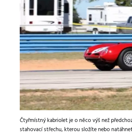
Čtyřmístný kabriolet je o něco výš než předcho
stahovací střechu, kterou složíte nebo natáhn