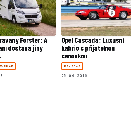
ravany Forster: A
Opel Cascada: Luxusní
ní dostává jiný
kabrio s přijatelnou
.
cenovkou
ECENZE
RECENZE
17
25. 04. 2016