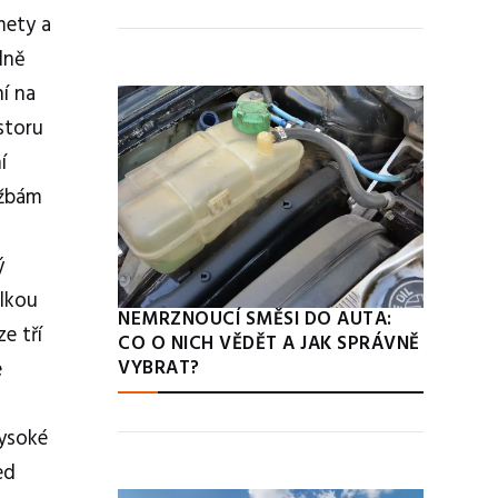
mety a
dně
ní na
storu
í
užbám
ý
élkou
NEMRZNOUCÍ SMĚSI DO AUTA:
e tří
CO O NICH VĚDĚT A JAK SPRÁVNĚ
e
VYBRAT?
vysoké
ed