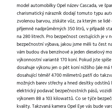
model automobilky Opel název Cascada, ve špan
charismatický nárazník dodají tomuto typu aut
zvolenou barvou, získáte vůz, za kterým se lidé 
příjemně nadprůměrných 350 litrů, v případě st
na 280 litrech. Pro bezpečnost cestujících je v
bezpečnostní výbava, jakou jsme měli tu čest na
vám budou dva benzínové a jeden dieselový mot
výkonnostní variantě 170 koní. Pokud jste spíše
dosahuje výkonu jen o pět koní nižšího (ale má
dosahující téměř 4700 milimetrů patří do takzva
možných barev střechy a hned desítky odstínů 
elektrický podavač bezpečnostních pásů, vozid
výkonem 88 a 103 kilowattů. Co se týče bezpeč
kvality. Takzvaná kamera Opel Eye vás bude var