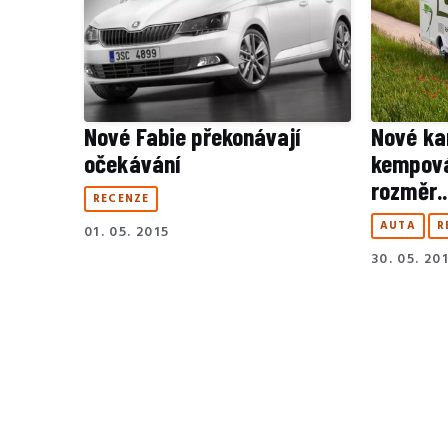
Nové Fabie překonávají
Nové ka
očekávání
kempová
rozměr..
RECENZE
AUTA
R
01. 05. 2015
30. 05. 20