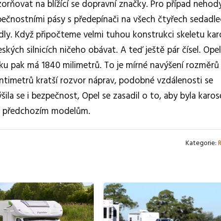
rňovat na blížící se dopravní značky. Pro případ nehody
ečnostními pásy s předepínači na všech čtyřech sedadle
ly. Když připočteme velmi tuhou konstrukci skeletu kar
ých silnicích ničeho obávat. A teď ještě pár čísel. Opel
řku pak má 1840 milimetrů. To je mírné navýšení rozměrů
ntimetrů kratší rozvor náprav, podobné vzdálenosti se
ila se i bezpečnost, Opel se zasadil o to, aby byla karos
ti předchozím modelům.
Kategorie: