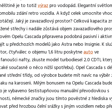
ělštině je to totiž
výraz
pro vodopád. Elegantní světlo
omobilu zdání retro vozidla. A když celek umocníte vho
otáčejí. Jaký je zavazadlový prostor? Celková kapacita z
ažené střechy i nadále zůstává objem zavazadlového pro
 novém Opelu Cascada připravena podobná pasivní i aktivn
jít u předchozích modelů jako Astra nebo Insignie. K sl
or, čtyřválec o objemu 1,6 litru poskytne
auto
ve
 fanoušci nafty, zkuste model turbodiesel 2.0 CDTI, kter
 také současně o něco nižší spotřebu). Opel Cascada s d
né střední třídy, od výrobce budete mít navíc na výběr z
laku na karoserii. Milým bonusem na Opelu Cascada bud
lo je vybaveno šestistupňovou manuální převodovkou s
nosti, německé značky jsou tímto pověstné z hlediska 
ovat před hrozbou čelní srážky s jiným vozidlem nebo př