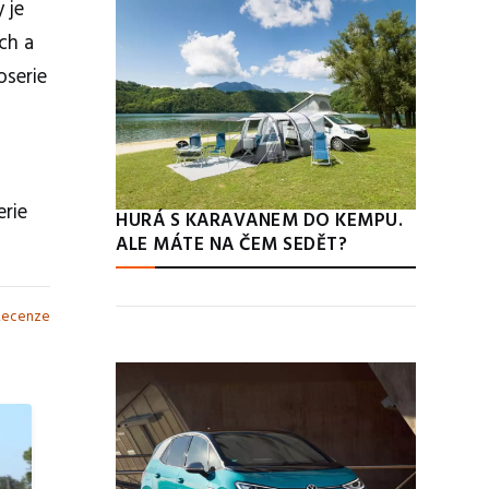
 je
ch a
oserie
erie
HURÁ S KARAVANEM DO KEMPU.
ALE MÁTE NA ČEM SEDĚT?
Recenze