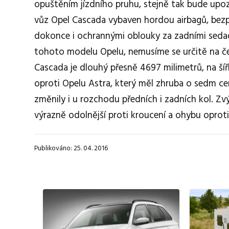
opuštěním jízdního pruhu, stejně tak bude upozo
vůz Opel Cascada vybaven hordou airbagů, bezp
dokonce i ochrannými oblouky za zadními sedad
tohoto modelu Opelu, nemusíme se určitě na česk
Cascada je dlouhý přesně 4697 milimetrů, na ší
oproti Opelu Astra, který měl zhruba o sedm ce
změnily i u rozchodu předních i zadních kol. Zvýš
výrazně odolnější proti kroucení a ohybu opro
Publikováno: 25. 04. 2016