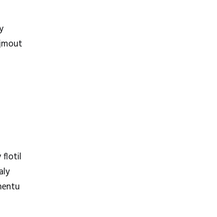
y
ujmout
flotil
aly
mentu