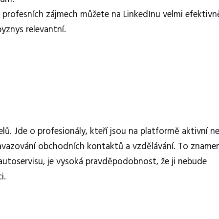
 profesních zájmech můžete na LinkedInu velmi efektivn
byznys relevantní.
lů. Jde o profesionály, kteří jsou na platformě aktivní n
li navazování obchodních kontaktů a vzdělávání. To znamen
autoservisu, je vysoká pravděpodobnost, že ji nebude
i.