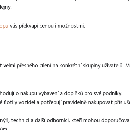
dejny.
hopu
vás překvapí cenou i možnostmi.
 velmi přesného cílení na konkrétní skupiny uživatelů. 
ozhodují o nákupu vybavení a doplňků pro své podniky.
é flotily vozidel a potřebují pravidelně nakupovat přísluš
ýři, technici a další odborníci, kteří mohou doporučova
tům.