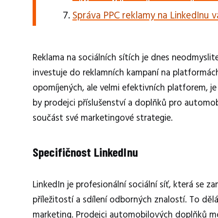
Správa PPC reklamy na LinkedInu v
Reklama na sociálních sítích je dnes neodmysli
investuje do reklamních kampaní na platformác
opomíjených, ale velmi efektivních platforem, j
by prodejci příslušenství a doplňků pro automo
součást své marketingové strategie.
Specifičnost LinkedInu
LinkedIn je profesionální sociální síť, která s
příležitostí a sdílení odborných znalostí. To dě
marketing. Prodejci automobilových doplňků moho