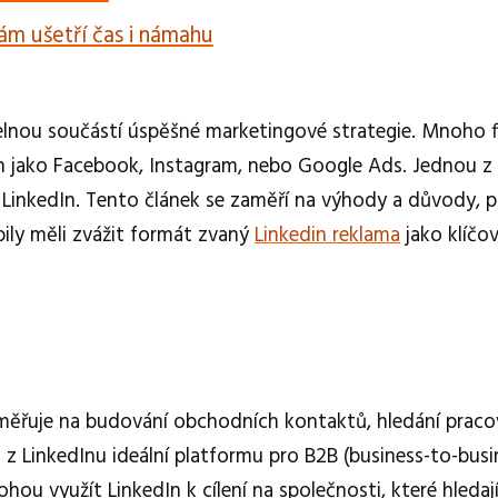
ám ušetří čas i námahu
telnou součástí úspěšné marketingové strategie. Mnoho 
h jako Facebook, Instagram, nebo Google Ads. Jednou z
e LinkedIn. Tento článek se zaměří na výhody a důvody, 
bily měli zvážit formát zvaný
Linkedin reklama
jako klíčo
e zaměřuje na budování obchodních kontaktů, hledání prac
lá z LinkedInu ideální platformu pro B2B (business-to-busi
u využít LinkedIn k cílení na společnosti, které hledaj