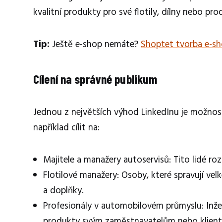
kvalitní produkty pro své flotily, dílny nebo pro
Tip:
Ještě e-shop nemáte?
Shoptet tvorba e-s
Cílení na správné publikum
Jednou z největších výhod LinkedInu je možnost
například cílit na:
Majitele a manažery autoservisů: Tito lidé r
Flotilové manažery: Osoby, které spravují velk
a doplňky.
Profesionály v automobilovém průmyslu: Inžen
produkty svým zaměstnavatelům nebo klien