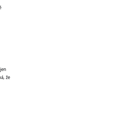
ě
ejen
á, že