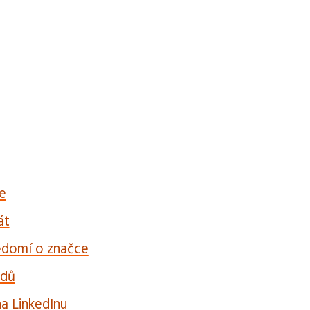
je
át
vědomí o značce
adů
na LinkedInu