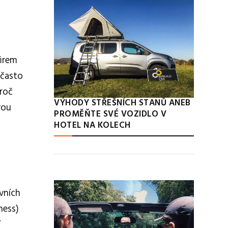
firem
 často
proč
VÝHODY STŘEŠNÍCH STANŮ ANEB
vou
PROMĚŇTE SVÉ VOZIDLO V
HOTEL NA KOLECH
ovních
ness)
í