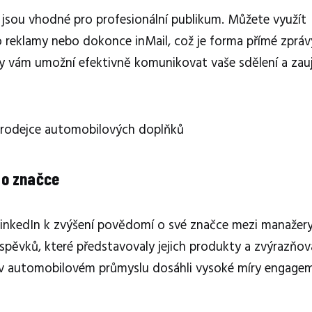
 jsou vhodné pro profesionální publikum. Můžete využít
 reklamy nebo dokonce inMail, což je forma přímé zpráv
ty vám umožní efektivně komunikovat vaše sdělení a za
o prodejce automobilových doplňků
 o značce
inkedIn k zvýšení povědomí o své značce mezi manažery 
íspěvků, které představovaly jejich produkty a zvýrazňov
ele v automobilovém průmyslu dosáhli vysoké míry engage