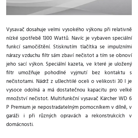
Vysavač dosahuje velmi vysokého výkonu při relativně
nízké spotřebě 1300 Wattů. Navíc je vybaven speciální
funkcí samočištění. Stisknutím tlačítka se impulzními
nárazy vzduchu filtr sám zbaví nečistot a tím se obnoví
jeho sací výkon. Speciální kazeta, ve které je uložený
filtr umožňuje pohodlné vyjmutí bez kontaktu s
nečistotami. Nádrž z ušlechtilé oceli o velikosti 30 l je
vysoce odolná a má dostatečnou kapacitu pro velké
množství nečistot. Multifunkční vysavač Kärcher WD 6
P Premium je nepostradatelným pomocníkem v dílně, v
garáži i při různých opravách a rekonstrukcích v
domácnosti.