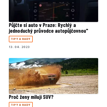
Půjčte si auto v Praze: Rychlý a
jednoduchý průvodce autopůjčovnou"
TIPY A RADY
13. 04. 2023
Proč ženy milují SUV?
TIPY A RADY