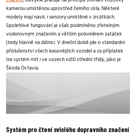
značení
, obvykle pracuje na principu snímání vozovky
kamerou umístěnou uprostřed čelního skla. Některé
modely mají navíc i senzory umístěné v zrcátkách.
Spolehlivé fungování je však podmíněno zřetelným
vodorovným značením a větším poloměrem zatáček
(tedy hlavně na dálnici. V dnešní době jde o standardní
příslušenství všech luxusnějších vozidel a za příplatek
lze systém mít i ve vozech nižší střední třídy, jako je
Škoda Octavia.
Systém pro čtení svislého dopravního značení