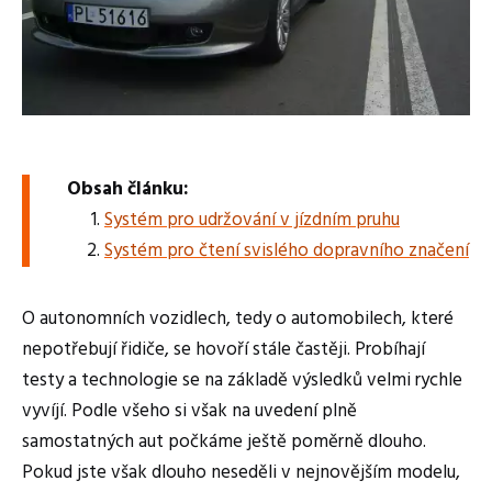
Obsah článku:
Systém pro udržování v jízdním pruhu
Systém pro čtení svislého dopravního značení
O autonomních vozidlech, tedy o automobilech, které
nepotřebují řidiče, se hovoří stále častěji. Probíhají
testy a technologie se na základě výsledků velmi rychle
vyvíjí. Podle všeho si však na uvedení plně
samostatných aut počkáme ještě poměrně dlouho.
Pokud jste však dlouho neseděli v nejnovějším modelu,