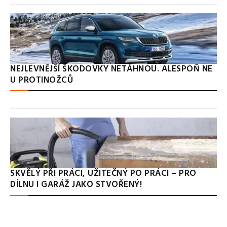
NEJLEVNĚJŠÍ ŠKODOVKY NETÁHNOU. ALESPOŇ NE
U PROTINOŽCŮ
SKVĚLÝ PŘI PRÁCI, UŽITEČNÝ PO PRÁCI – PRO
DÍLNU I GARÁŽ JAKO STVOŘENÝ!