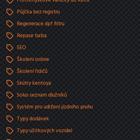
Protismyskové vaničky do kufru
Půjčka bez registru
Regenerace dpf filtru
Repase turba
SEO
Školení online
Školení řidičů
Skútry kentoya
Solus seznam dlužníků
Systém pro udržení jízdního pruhu
Typy dodávek
Typy užitkových vozidel