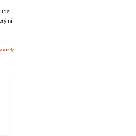
bude
terými
y a rady