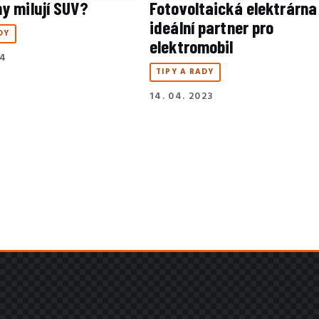
y milují SUV?
Fotovoltaická elektrárna 
ideální partner pro
DY
elektromobil
14
TIPY A RADY
14. 04. 2023