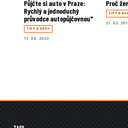
Půjčte si auto v Praze:
Proč žen
Rychlý a jednoduchý
TIPY A RA
průvodce autopůjčovnou"
21. 02. 20
TIPY A RADY
13. 04. 2023
TAGY