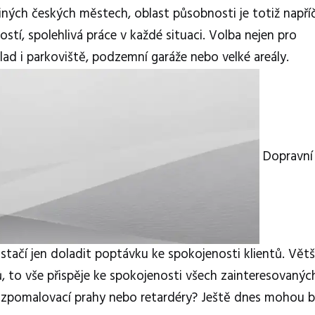
i jiných českých městech, oblast působnosti je totiž napří
ostí, spolehlivá práce v každé situaci. Volba nejen pro
ad i parkoviště, podzemní garáže nebo velké areály.
Dopravní
tačí jen doladit poptávku ke spokojenosti klientů. Větš
, to vše přispěje ke spokojenosti všech zainteresovanýc
y, zpomalovací prahy nebo retardéry? Ještě dnes mohou 