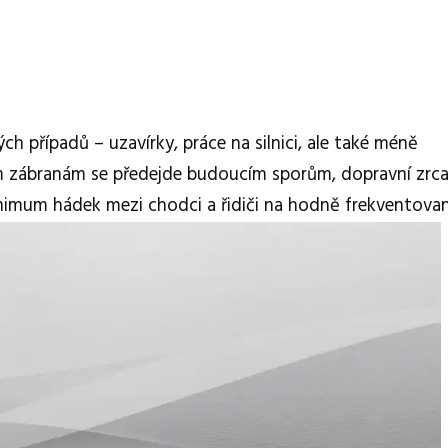
ch případů – uzavírky, práce na silnici, ale také méně
cím zábranám se předejde budoucím sporům, dopravní zrc
minimum hádek mezi chodci a řidiči na hodně frekventova