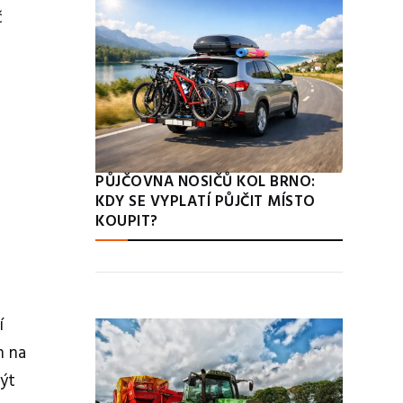
č
PŮJČOVNA NOSIČŮ KOL BRNO:
KDY SE VYPLATÍ PŮJČIT MÍSTO
KOUPIT?
í
h na
být