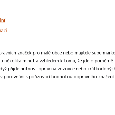
ání
uaci
pravních značek pro malé obce nebo majitele supermarket
kou několika minut a vzhledem k tomu, že jde o poměrně
 když přijde nutnost oprav na vozovce nebo krátkodobýc
, v porovnání s pořizovací hodnotou dopravního značení 