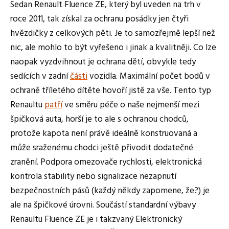
Sedan Renault Fluence ZE, který byl uveden na trh v
roce 2011, tak získal za ochranu posádky jen čtyři
hvězdičky z celkových pěti. Je to samozřejmě lepší než
nic, ale mohlo to být vyřešeno i jinak a kvalitněji. Co lze
naopak vyzdvihnout je ochrana dětí, obvykle tedy
sedících v zadní
části
vozidla. Maximální počet bodů v
ochraně tříletého dítěte hovoří jistě za vše. Tento typ
Renaultu
patří
ve směru péče o naše nejmenší mezi
špičková auta, horší je to ale s ochranou chodců,
protože kapota není právě ideálně konstruovaná a
může sraženému chodci ještě přivodit dodatečné
zranění. Podpora omezovače rychlosti, elektronická
kontrola stability nebo signalizace nezapnutí
bezpečnostních pásů (každý někdy zapomene, že?) je
ale na špičkové úrovni. Součástí standardní výbavy
Renaultu Fluence ZE je i takzvaný Elektronický