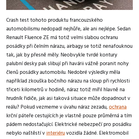
Crash test tohoto produktu francouzského
automobilismu nedopadl nejhůře, ale ani nejlépe. Sedan
Renault Fluence ZE má totiž velmi slabou ochranu
posádky při čelním nárazu, airbagy se totiž nenafouknou
tak, jak by přesně měly. Neobvykle tvrdé kontury
palubní desky pak slibují při havárii vážně poranit nohy
členů posádky automobilu. Nedobré výsledky měla
například zkouška bočního nárazu na sloup při rychlosti
třiceti kilometrů v hodině, náraz totiž mířil hlavně na
hrudník řidiče, jak asi taková situace může dopadnout v
reálu? Pokud vezmeme v úvahu náraz zezadu,
ochrana
krční páteře cestujících je vlastně pouze průměrná a tím
pádem nedostačující. Elektrické nebezpečí pro posádku
nebylo naštěstí v
interiéru
vozidla žádné. Elektromobil