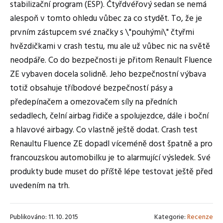
stabilizační program (ESP). Čtyřdvéřový sedan se nemá
alespoň v tomto ohledu vůbec za co stydět. To, že je
prvním zástupcem své značky s \"pouhými\" čtyřmi
hvězdičkami v crash testu, mu ale už vůbec nic na světě
neodpáře. Co do bezpečnosti je přitom Renault Fluence
ZE vybaven docela solidně. Jeho bezpečnostní výbava
totiž obsahuje tříbodové bezpečností pásy a
předepínačem a omezovačem síly na předních
sedadlech, čelní airbag řidiče a spolujezdce, dále i boční
a hlavové airbagy. Co vlastně ještě dodat. Crash test
Renaultu Fluence ZE dopadl víceméně dost špatně a pro
francouzskou automobilku je to alarmující výsledek. Své
produkty bude muset do příště lépe testovat ještě před
uvedením na trh.
Publikováno: 11. 10. 2015
Kategorie:
Recenze