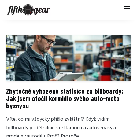
Zbytečně vyhozené statisíce za billboardy:
Jak jsem otočil kormidlo svého auto-moto
byznysu
Víte, co mi vždycky přišlo zvláštní? Když vidím
billboardy podél silnic s reklamou na autoservisy a
prodejny autodílů. Proč? Protože...