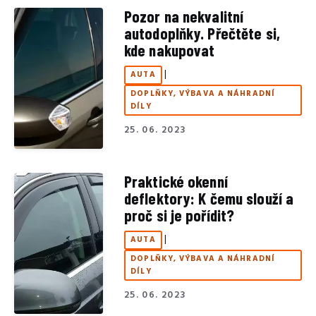
Pozor na nekvalitní
autodoplňky. Přečtěte si,
kde nakupovat
|
AUTA
DOPLŇKY, VÝBAVA A NÁHRADNÍ
DÍLY
25. 06. 2023
Praktické okenní
deflektory: K čemu slouží a
proč si je pořídit?
|
AUTA
DOPLŇKY, VÝBAVA A NÁHRADNÍ
DÍLY
25. 06. 2023