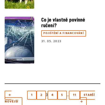
Co je vlastně povinné
ručení?
POJIŠTĚNÍ A FINANCOVÁNÍ
31. 05. 2023
3
...
←
1
2
4
5
11
STARŠÍ
NOVĚJŠÍ
→